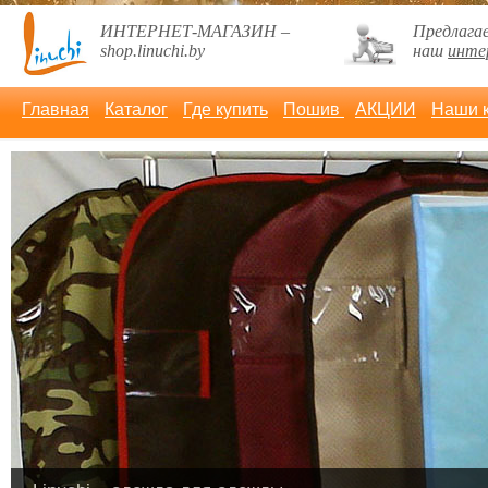
ИНТЕРНЕТ-МАГАЗИН –
Предлага
shop.linuchi.by
наш
инте
Главная
Каталог
Где купить
Пошив
АКЦИИ
Наши 