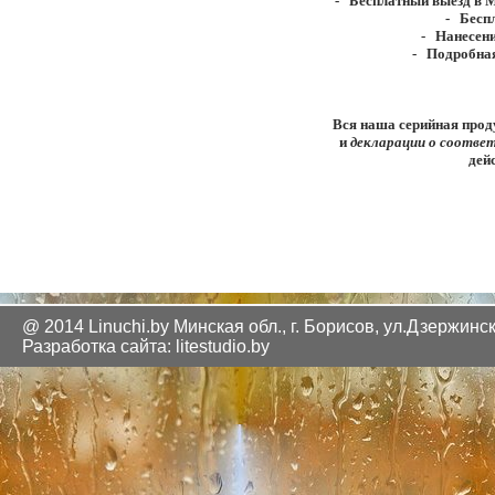
- Бесплатный выезд в М
- Беспл
- Нанесени
- Подробная
Вся наша серийная прод
и
декларации о соотв
дей
@ 2014 Linuchi.by
Минская обл., г. Борисов, ул.Дзержинск
Разработка сайта: litestudio.by