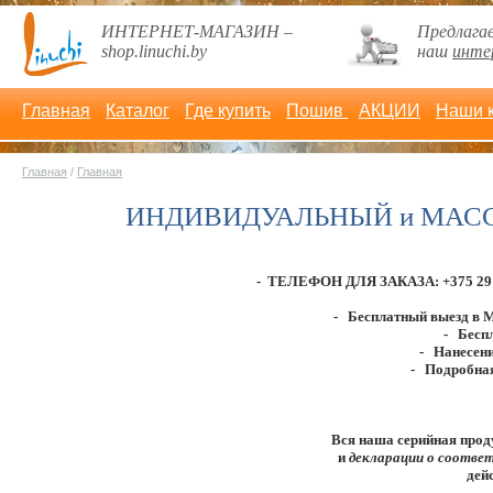
ИНТЕРНЕТ-МАГАЗИН –
Предлага
shop.linuchi.by
наш
инте
Главная
Каталог
Где купить
Пошив
АКЦИИ
Наши 
Главная
/
Главная
ИНДИВИДУАЛЬНЫЙ и МАССОВЫ
-
ТЕЛЕФОН ДЛЯ ЗАКАЗА: +375 29 387
- Бесплатный выезд в М
- Беспл
- Нанесени
- Подробная
Вся наша серийная прод
и
декларации о соотв
дей